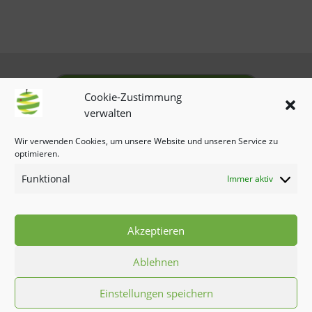
omnia.vision-Unterseiten
Cookie-Zustimmung
verwalten
Impressum
|
Datenschutz
|
Cookie-Richtlinie
Wir verwenden Cookies, um unsere Website und unseren Service zu
optimieren.
Funktional
Immer aktiv
Newsletter
Copyright © 2021 - SubSelling.de
Akzeptieren
SUBSELLING.de - Postfach 340134, 44242
Ablehnen
Dortmund | Tel.:
+49 (0) 231 9819393020
|
Einstellungen speichern
info@subselling.de